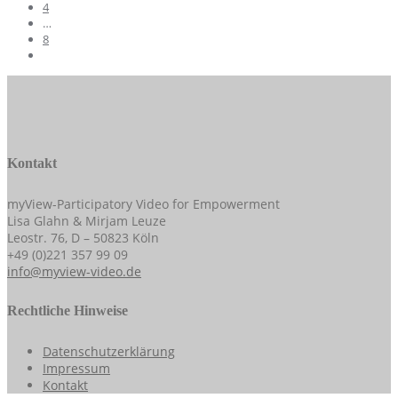
4
…
8
Kontakt
myView-Participatory Video for Empowerment
Lisa Glahn & Mirjam Leuze
Leostr. 76, D – 50823 Köln
+49 (0)221 357 99 09
info@myview-video.de
Rechtliche Hinweise
Datenschutzerklärung
Impressum
Kontakt