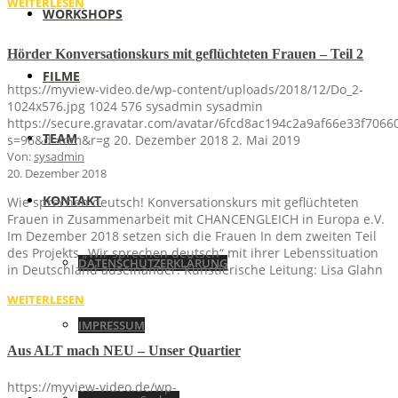
WEITERLESEN
WORKSHOPS
Hörder Konversationskurs mit geflüchteten Frauen – Teil 2
FILME
https://myview-video.de/wp-content/uploads/2018/12/Do_2-
1024x576.jpg
1024
576
sysadmin
sysadmin
https://secure.gravatar.com/avatar/6fcd8ac194c2a9af66e33f70
TEAM
s=96&d=mm&r=g
20. Dezember 2018
2. Mai 2019
Von:
sysadmin
20. Dezember 2018
KONTAKT
Wie sprechen deutsch! Konversationskurs mit geflüchteten
Frauen in Zusammenarbeit mit CHANCENGLEICH in Europa e.V.
Im Dezember 2018 setzen sich die Frauen In dem zweiten Teil
des Projekts „Wir sprechen deutsch“ mit ihrer Lebenssituation
DATENSCHUTZERKLÄRUNG
in Deutschland auseinander. Künstlerische Leitung: Lisa Glahn
WEITERLESEN
IMPRESSUM
Aus ALT mach NEU – Unser Quartier
https://myview-video.de/wp-