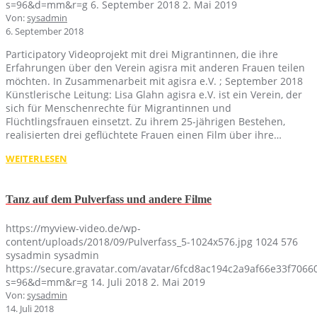
s=96&d=mm&r=g
6. September 2018
2. Mai 2019
Von:
sysadmin
6. September 2018
Participatory Videoprojekt mit drei Migrantinnen, die ihre
Erfahrungen über den Verein agisra mit anderen Frauen teilen
möchten. In Zusammenarbeit mit agisra e.V. ; September 2018
Künstlerische Leitung: Lisa Glahn agisra e.V. ist ein Verein, der
sich für Menschenrechte für Migrantinnen und
Flüchtlingsfrauen einsetzt. Zu ihrem 25-jährigen Bestehen,
realisierten drei geflüchtete Frauen einen Film über ihre…
WEITERLESEN
Tanz auf dem Pulverfass und andere Filme
https://myview-video.de/wp-
content/uploads/2018/09/Pulverfass_5-1024x576.jpg
1024
576
sysadmin
sysadmin
https://secure.gravatar.com/avatar/6fcd8ac194c2a9af66e33f70
s=96&d=mm&r=g
14. Juli 2018
2. Mai 2019
Von:
sysadmin
14. Juli 2018