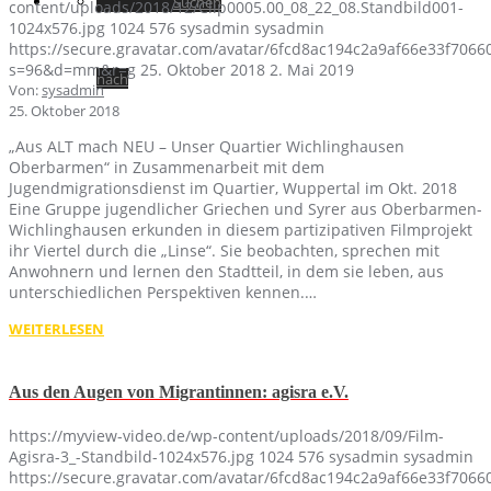
Suchen
content/uploads/2018/12/Clip0005.00_08_22_08.Standbild001-
1024x576.jpg
1024
576
sysadmin
sysadmin
https://secure.gravatar.com/avatar/6fcd8ac194c2a9af66e33f70
s=96&d=mm&r=g
25. Oktober 2018
2. Mai 2019
nach
Von:
sysadmin
25. Oktober 2018
„Aus ALT mach NEU – Unser Quartier Wichlinghausen
Oberbarmen“ in Zusammenarbeit mit dem
Jugendmigrationsdienst im Quartier, Wuppertal im Okt. 2018
Eine Gruppe jugendlicher Griechen und Syrer aus Oberbarmen-
Wichlinghausen erkunden in diesem partizipativen Filmprojekt
ihr Viertel durch die „Linse“. Sie beobachten, sprechen mit
Anwohnern und lernen den Stadtteil, in dem sie leben, aus
unterschiedlichen Perspektiven kennen.…
WEITERLESEN
Aus den Augen von Migrantinnen: agisra e.V.
https://myview-video.de/wp-content/uploads/2018/09/Film-
Agisra-3_-Standbild-1024x576.jpg
1024
576
sysadmin
sysadmin
https://secure.gravatar.com/avatar/6fcd8ac194c2a9af66e33f70