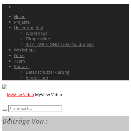
Home
Projekte
Unser Angebot
Workshops
Filmprojekte
JETZT AUCH ONLINE Fortbildungen
Workshops
Filme
Team
Kontakt
Datenschutzerklärung
Impressum
MyView Video
Beiträge Von :