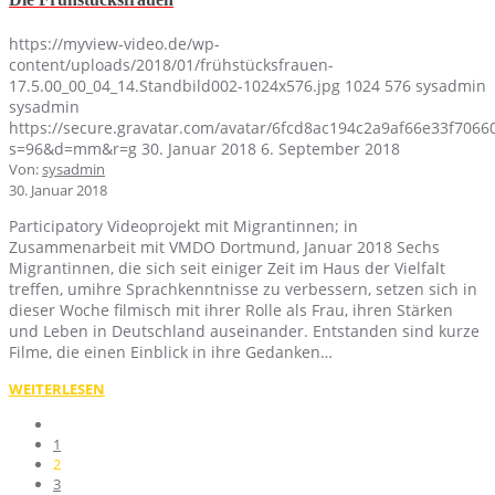
https://myview-video.de/wp-
content/uploads/2018/01/frühstücksfrauen-
17.5.00_00_04_14.Standbild002-1024x576.jpg
1024
576
sysadmin
sysadmin
https://secure.gravatar.com/avatar/6fcd8ac194c2a9af66e33f70
s=96&d=mm&r=g
30. Januar 2018
6. September 2018
Von:
sysadmin
30. Januar 2018
Participatory Videoprojekt mit Migrantinnen; in
Zusammenarbeit mit VMDO Dortmund, Januar 2018 Sechs
Migrantinnen, die sich seit einiger Zeit im Haus der Vielfalt
treffen, umihre Sprachkenntnisse zu verbessern, setzen sich in
dieser Woche filmisch mit ihrer Rolle als Frau, ihren Stärken
und Leben in Deutschland auseinander. Entstanden sind kurze
Filme, die einen Einblick in ihre Gedanken…
WEITERLESEN
1
2
3