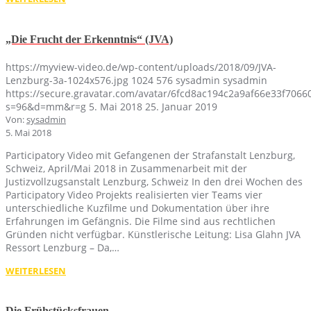
„Die Frucht der Erkenntnis“ (JVA)
https://myview-video.de/wp-content/uploads/2018/09/JVA-
Lenzburg-3a-1024x576.jpg
1024
576
sysadmin
sysadmin
https://secure.gravatar.com/avatar/6fcd8ac194c2a9af66e33f70
s=96&d=mm&r=g
5. Mai 2018
25. Januar 2019
Von:
sysadmin
5. Mai 2018
Participatory Video mit Gefangenen der Strafanstalt Lenzburg,
Schweiz, April/Mai 2018 in Zusammenarbeit mit der
Justizvollzugsanstalt Lenzburg, Schweiz In den drei Wochen des
Participatory Video Projekts realisierten vier Teams vier
unterschiedliche Kuzfilme und Dokumentation über ihre
Erfahrungen im Gefängnis. Die Filme sind aus rechtlichen
Gründen nicht verfügbar. Künstlerische Leitung: Lisa Glahn JVA
Ressort Lenzburg – Da,…
WEITERLESEN
Die Frühstücksfrauen