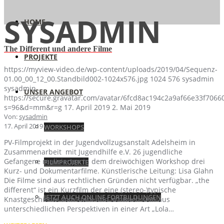
SYSADMIN
HOME
The Different und andere Filme
PROJEKTE
https://myview-video.de/wp-content/uploads/2019/04/Sequenz-
01.00_00_12_00.Standbild002-1024x576.jpg
1024
576
sysadmin
sysadmin
UNSER ANGEBOT
https://secure.gravatar.com/avatar/6fcd8ac194c2a9af66e33f70
s=96&d=mm&r=g
17. April 2019
2. Mai 2019
Von:
sysadmin
17. April 2019
WORKSHOPS
PV-Filmprojekt in der Jugendvollzugsanstalt Adelsheim in
Zusammenarbeit mit Jugendhilfe e.V. 26 jugendliche
Gefangene realisierten in dem dreiwöchigen Workshop drei
FILMPROJEKTE
Kurz- und Dokumentarfilme. Künstlerische Leitung: Lisa Glahn
Die Filme sind aus rechtlichen Gründen nicht verfügbar. „the
different“ ist ein Kurzfilm der eine (stereo-)typische
JETZT AUCH ONLINE FORTBILDUNGEN
Knastgeschichte vom stark und schwach sein aus
unterschiedlichen Perspektiven in einer Art „Lola…