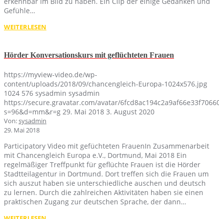
erkennbar im Bild zu haben. Ein Clip der einige Gedanken und
Gefühle…
WEITERLESEN
Hörder Konversationskurs mit geflüchteten Frauen
https://myview-video.de/wp-
content/uploads/2018/09/chancengleich-Europa-1024x576.jpg
1024
576
sysadmin
sysadmin
https://secure.gravatar.com/avatar/6fcd8ac194c2a9af66e33f70
s=96&d=mm&r=g
29. Mai 2018
3. August 2020
Von:
sysadmin
29. Mai 2018
Participatory Video mit gefüchteten FrauenIn Zusammenarbeit
mit Chancengleich Europa e.V., Dortmund, Mai 2018 Ein
regelmäßiger Treffpunkt für geflüchte Frauen ist die Hörder
Stadtteilagentur in Dortmund. Dort treffen sich die Frauen um
sich auszut haben sie unterschiedliche auschen und deutsch
zu lernen. Durch die zahlreichen Aktivitäten haben sie einen
praktischen Zugang zur deutschen Sprache, der dann…
WEITERLESEN