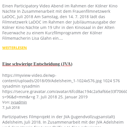
Einen Participatory Video Abend im Rahmen der Kölner Kino
Nächte In Zusammenarbeit mit dem Frauenfilmnetzwerk
LaDOC, Juli 2018 Am Samstag, den 14. 7. 2018 lädt das
Filmnetzwerk LaDOC im Rahmen der Jubiläumsausgabe der
Kölner Kino Nächte um 19 Uhr in den Kinosaal in der Alten
Feuerwache zu einem Kurzfilmprogramm der Kölner
Filmemacherin Lisa Glahn ein.…
WEITERLESEN
Eine schwierige Entscheidung (JVA)
https://myview-video.de/wp-
content/uploads/2018/09/Adelsheim_1-1024x576.jpg
1024
576
sysadmin
sysadmin
https://secure.gravatar.com/avatar/6fcd8ac194c2a9af66e33f70
s=96&d=mm&r=g
7. Juli 2018
25. Januar 2019
Von:
sysadmin
7. Juli 2018
Partizipatives Filmprojekt in der JVA (Jugendvollzugsanstalt)
Adelsheim, Juli 2018. In Zusammenarbeit mit der JVA Adelsheim