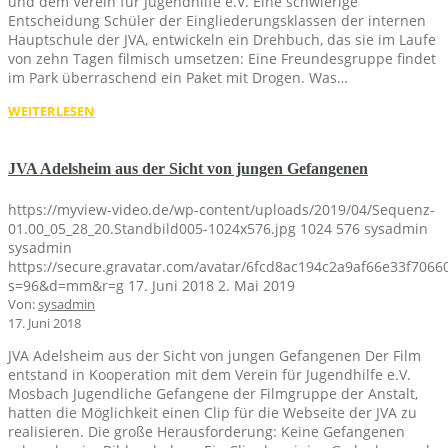
und dem Verein für Jugendhilfe e.V. Eine schwierige
Entscheidung Schüler der Eingliederungsklassen der internen
Hauptschule der JVA, entwickeln ein Drehbuch, das sie im Laufe
von zehn Tagen filmisch umsetzen: Eine Freundesgruppe findet
im Park überraschend ein Paket mit Drogen. Was…
WEITERLESEN
JVA Adelsheim aus der Sicht von jungen Gefangenen
https://myview-video.de/wp-content/uploads/2019/04/Sequenz-
01.00_05_28_20.Standbild005-1024x576.jpg
1024
576
sysadmin
sysadmin
https://secure.gravatar.com/avatar/6fcd8ac194c2a9af66e33f70
s=96&d=mm&r=g
17. Juni 2018
2. Mai 2019
Von:
sysadmin
17. Juni 2018
JVA Adelsheim aus der Sicht von jungen Gefangenen Der Film
entstand in Kooperation mit dem Verein für Jugendhilfe e.V.
Mosbach Jugendliche Gefangene der Filmgruppe der Anstalt,
hatten die Möglichkeit einen Clip für die Webseite der JVA zu
realisieren. Die große Herausforderung: Keine Gefangenen