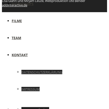
Lisa Glahn und Mirjam Leuze, Webproduktion Ute Bender
WORKSHOPS
addinteractive.de
FILME
TEAM
KONTAKT
DATENSCHUTZERKLÄRUNG
IMPRESSUM