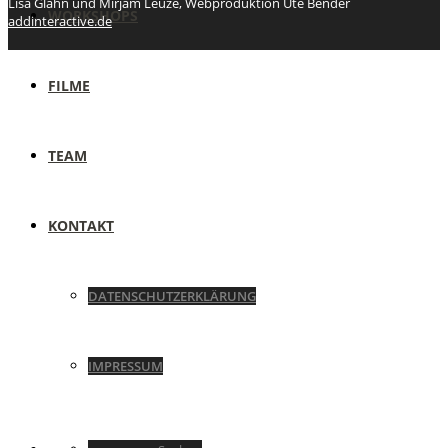
Lisa Glahn und Mirjam Leuze, Webproduktion Ute Bender
WORKSHOPS
addinteractive.de
FILME
TEAM
KONTAKT
DATENSCHUTZERKLÄRUNG
IMPRESSUM