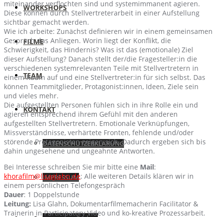
miteinander verflochten sind und systemimmanent agieren.
WORKSHOPS
Diese können durch Stellvertreterarbeit in einer Aufstellung
sichtbar gemacht werden.
Wie ich arbeite: Zunächst definieren wir in einem gemeinsamen
Gespräch das Anliegen. Worin liegt der Konflikt, die
FILME
Schwierigkeit, das Hindernis? Was ist das (emotionale) Ziel
dieser Aufstellung? Danach stellt der/die Fragesteller:in die
verschiedenen systemrelevanten Teile mit Stellvertretern in
TEAM
einem Raum auf und eine Stellvertreter:in für sich selbst. Das
können Teammitglieder, Protagonist:innen, Ideen, Ziele sein
und vieles mehr.
Die aufgestellten Personen fühlen sich in ihre Rolle ein und
KONTAKT
agieren entsprechend ihrem Gefühl mit den anderen
aufgestellten Stellvertretern. Emotionale Verknüpfungen,
Missverständnisse, verhärtete Fronten, fehlende und/oder
störende Protagonisten zeigen sich. Dadurch ergeben sich bis
DATENSCHUTZERKLÄRUNG
dahin ungesehene und ungeahnte Antworten.
Bei Interesse schreiben Sie mir bitte eine
Mail
:
khorafilm@lisaglahn.de
; Alle weiteren Details klären wir in
IMPRESSUM
einem persönlichen Telefongespräch
Dauer
: 1 Doppelstunde
Leitung:
Lisa Glahn, Dokumentarfilmemacherin Facilitator &
Trainerin in Participatory Video und ko-kreative Prozessarbeit.