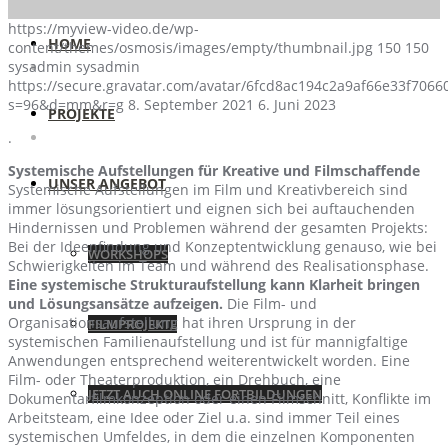
https://myview-video.de/wp-
HOME
content/themes/osmosis/images/empty/thumbnail.jpg
150
150
sysadmin
sysadmin
https://secure.gravatar.com/avatar/6fcd8ac194c2a9af66e33f70
s=96&d=mm&r=g
8. September 2021
6. Juni 2023
PROJEKTE
.
Systemische Aufstellungen für Kreative und Filmschaffende
UNSER ANGEBOT
Systemische Aufstellungen im Film und Kreativbereich sind
immer lösungsorientiert und eignen sich bei auftauchenden
Hindernissen und Problemen während der gesamten Projekts:
Bei der Ideenfindung und Konzeptentwicklung genauso, wie bei
WORKSHOPS
Schwierigkeiten im Team und während des Realisationsphase.
Eine systemische Strukturaufstellung kann Klarheit bringen
und Lösungsansätze aufzeigen.
Die Film- und
Organisationsaufstellung hat ihren Ursprung in der
FILMPROJEKTE
systemischen Familienaufstellung und ist für mannigfaltige
Anwendungen entsprechend weiterentwickelt worden. Eine
Film- oder Theaterproduktion, ein Drehbuch, eine
JETZT AUCH ONLINE FORTBILDUNGEN
Dokumentarfilmkonzeption oder einen Filmschnitt, Konflikte im
Arbeitsteam, eine Idee oder Ziel u.a. sind immer Teil eines
systemischen Umfeldes, in dem die einzelnen Komponenten