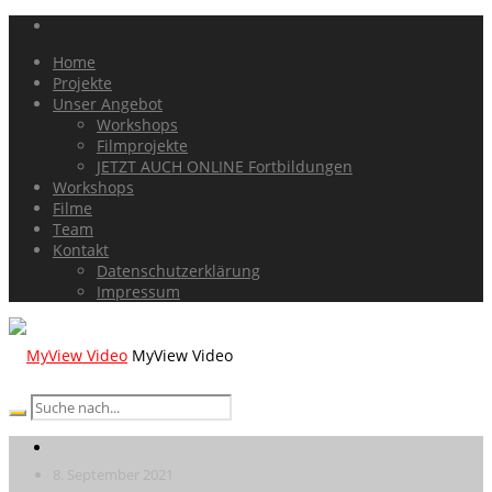
Home
Projekte
Unser Angebot
Workshops
Filmprojekte
JETZT AUCH ONLINE Fortbildungen
Workshops
Filme
Team
Kontakt
Datenschutzerklärung
Impressum
MyView Video
8. September 2021