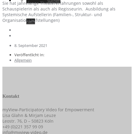
Suchen
Sie hat jahrelange Theatererfahrungen sowohl als
Schauspielerin als auch als Regisseurin. Ausbildung als
Systemische Aufstellerin (Familien-, Struktur- und
Organisationsaufstellungen)
nach
8. September 2021
Veröffentlicht In:
Allgemein
Kontakt
myView-Participatory Video for Empowerment
Lisa Glahn & Mirjam Leuze
Leostr. 76, D – 50823 Köln
+49 (0)221 357 99 09
info@myview-video.de