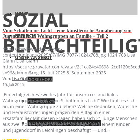
SOZIAL
HOME
Vom Schatten ins Licht – eine künstlerische Annäherung von
PROJEKTE
BENACHTEILIG
Jugendlichen in Wohngruppen an Familie – Teil 2
https://myview-video.de/wp-
content/uploads/2025/07/IMG_7077-1024x768.jpg
1024
768
Lisa
UNSER ANGEBOT
Glahn
Lisa Glahn
https://secure.gravatar.com/avatar/2c1ca24e4069812cdf120e3c
s=96&d=mm&r=g
15. Juli 2025
8. September 2025
Von:
Lisa Glahn
WORKSHOPS
15. Juli 2025
Ein erfolgreiches zweites Jahr für unser crossmediales
Wohngruppenprojekt „Vom Schatten ins Licht“ Wie fühlt es sich
FILMPROJEKTE
an, in einer Wohngruppe zu leben? Welche Gedanken, Wünsche
und Herausforderungen prägen den Alltag in einer
Ersatzfamilie? Mit diesen Fragen haben sich 21 junge Menschen
JETZT AUCH ONLINE FORTBILDUNGEN
aus zwei Kölner Jugendhilfeeinrichtungen und einem Kinder-
und Jugenddorf in Leichlingen beschäftigt — und…