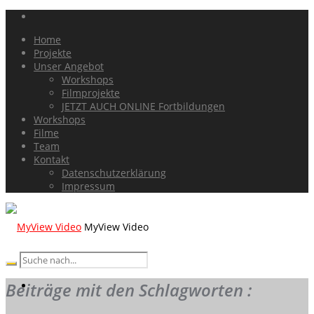
Home
Projekte
Unser Angebot
Workshops
Filmprojekte
JETZT AUCH ONLINE Fortbildungen
Workshops
Filme
Team
Kontakt
Datenschutzerklärung
Impressum
MyView Video
Beiträge mit den Schlagworten :