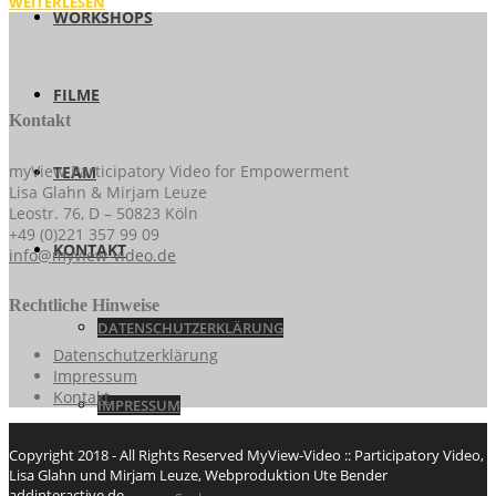
WEITERLESEN
WORKSHOPS
FILME
Kontakt
myView-Participatory Video for Empowerment
TEAM
Lisa Glahn & Mirjam Leuze
Leostr. 76, D – 50823 Köln
+49 (0)221 357 99 09
KONTAKT
info@myview-video.de
Rechtliche Hinweise
DATENSCHUTZERKLÄRUNG
Datenschutzerklärung
Impressum
Kontakt
IMPRESSUM
Copyright 2018 - All Rights Reserved MyView-Video :: Participatory Video,
Lisa Glahn und Mirjam Leuze, Webproduktion Ute Bender
addinteractive.de