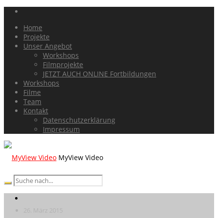
Home
Projekte
Unser Angebot
Workshops
Filmprojekte
JETZT AUCH ONLINE Fortbildungen
Workshops
Filme
Team
Kontakt
Datenschutzerklärung
Impressum
MyView Video
26. März 2015