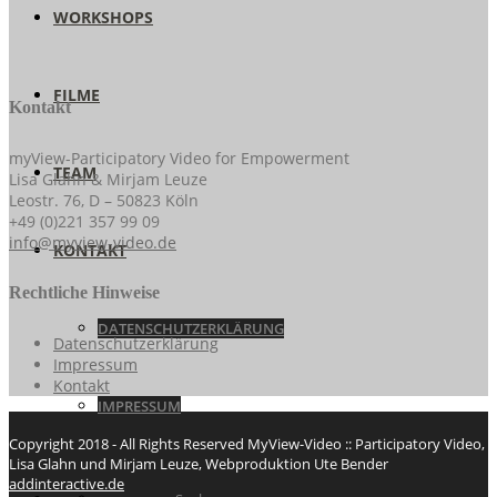
WORKSHOPS
FILME
Kontakt
myView-Participatory Video for Empowerment
TEAM
Lisa Glahn & Mirjam Leuze
Leostr. 76, D – 50823 Köln
+49 (0)221 357 99 09
info@myview-video.de
KONTAKT
Rechtliche Hinweise
DATENSCHUTZERKLÄRUNG
Datenschutzerklärung
Impressum
Kontakt
IMPRESSUM
Copyright 2018 - All Rights Reserved MyView-Video :: Participatory Video,
Lisa Glahn und Mirjam Leuze, Webproduktion Ute Bender
addinteractive.de