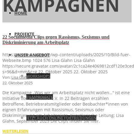
KAMPAGNEN
HOME
PROJEKTE
22 Socialmedia Clips gegen Rassismus, Sexismus und
Diskriminierung am Arbeitsplatz
https://myview-video.de/wp-content/uploads/2025/10/Bild-fuer-
UNSER ANGEBOT
Webseite.bmp
1024
576
Lisa Glahn
Lisa Glahn
https://secure.gravatar.com/avatar/2c1ca24e4069812cdf120e3c
s=96&d=mm&r=g
22. Oktober 2025
22. Oktober 2025
WORKSHOPS
Von:
Lisa Glahn
22. Oktober 2025
Die Kampagne „Was wir am Arbeitsplatz nicht wollen…“ ist eine
FILMPROJEKTE
Initiative von denkklima e.V. In 22 Beiträgen erzählen
Betroffene, Betriebsratsmitglieder oder Beobachter*innen von
eignen Erfahrungen mit Rassismus, Sexismus oder
Diskriminierung am Arbeitsplatz. Künstlerische Leitung: Lisa
JETZT AUCH ONLINE FORTBILDUNGEN
Glahn, September 2025 Die Clips finden Sie hier.
WEITERLESEN