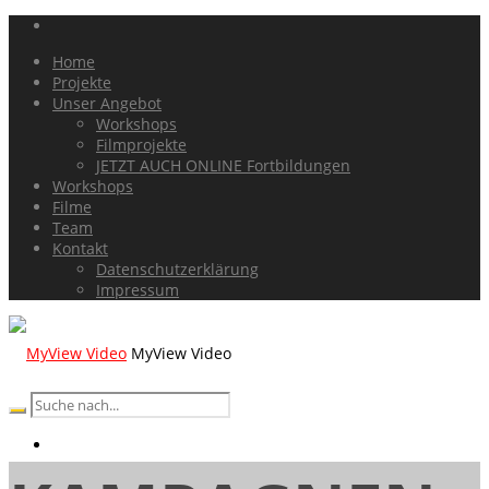
Home
Projekte
Unser Angebot
Workshops
Filmprojekte
JETZT AUCH ONLINE Fortbildungen
Workshops
Filme
Team
Kontakt
Datenschutzerklärung
Impressum
MyView Video