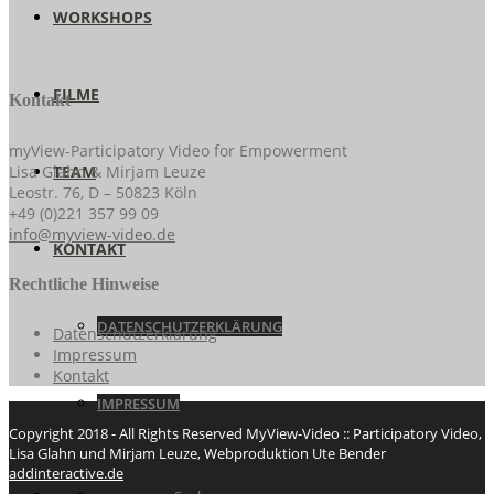
WORKSHOPS
FILME
Kontakt
myView-Participatory Video for Empowerment
Lisa Glahn & Mirjam Leuze
TEAM
Leostr. 76, D – 50823 Köln
+49 (0)221 357 99 09
info@myview-video.de
KONTAKT
Rechtliche Hinweise
DATENSCHUTZERKLÄRUNG
Datenschutzerklärung
Impressum
Kontakt
IMPRESSUM
Copyright 2018 - All Rights Reserved MyView-Video :: Participatory Video,
Lisa Glahn und Mirjam Leuze, Webproduktion Ute Bender
addinteractive.de