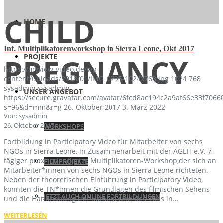
CHILD
HOME
Int. Multiplikatorenworkshop in Sierra Leone, Okt 2017
PROJEKTE
PREGNANCY
https://myview-video.de/wp-
content/uploads/2018/01/IMG_0795-1024x768.jpg
1024
768
sysadmin
sysadmin
UNSER ANGEBOT
https://secure.gravatar.com/avatar/6fcd8ac194c2a9af66e33f70
s=96&d=mm&r=g
26. Oktober 2017
3. März 2022
Von:
sysadmin
26. Oktober 2017
WORKSHOPS
Fortbildung in Participatory Video für Mitarbeiter von sechs
NGOs in Sierra Leone, in Zusammenarbeit mit der AGEH e.V. 7-
tägiger praxisorientierter Multiplikatoren-Workshop,der sich an
FILMPROJEKTE
Mitarbeiter*innen von sechs NGOs in Sierra Leone richteten.
Neben der theoretischen Einführung in Participatory Video,
konnten die TN*innen die Grundlagen des filmischen Sehens
JETZT AUCH ONLINE FORTBILDUNGEN
und die Handhabung der Kamera und des Tons in…
WEITERLESEN