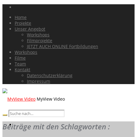
Home
Projekte
Unser Angebot
Workshops
Filmprojekte
JETZT AUCH ONLINE Fortbildungen
Workshops
Filme
Team
Kontakt
Datenschutzerklärung
Impressum
MyView Video
Beiträge mit den Schlagworten :