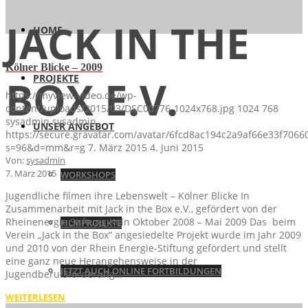
JACK IN THE
HOME
Kölner Blicke – 2009
PROJEKTE
BOX E.V.
https://myview-video.de/wp-
content/uploads/2015/03/DSC00776-1024x768.jpg
1024
768
sysadmin
sysadmin
UNSER ANGEBOT
https://secure.gravatar.com/avatar/6fcd8ac194c2a9af66e33f70
s=96&d=mm&r=g
7. März 2015
4. Juni 2015
Von:
sysadmin
7. März 2015
WORKSHOPS
Jugendliche filmen ihre Lebenswelt – Kölner Blicke In
Zusammenarbeit mit Jack in the Box e.V., gefördert von der
Rheinenergie Stiftung Köln Oktober 2008 – Mai 2009 Das beim
FILMPROJEKTE
Verein „Jack in the Box“ angesiedelte Projekt wurde im Jahr 2009
und 2010 von der Rhein Energie-Stiftung gefördert und stellt
eine ganz neue Herangehensweise in der
JETZT AUCH ONLINE FORTBILDUNGEN
Jugendberufsförderung…
WEITERLESEN