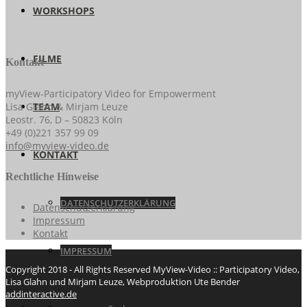
WORKSHOPS
FILME
Kontakt
myView-Participatory Video for Empowerment
Lisa Glahn & Mirjam Leuze
TEAM
Leostr. 76, D – 50823 Köln
+49 (0)221 357 99 09
info@myview-video.de
KONTAKT
Rechtliche Hinweise
DATENSCHUTZERKLÄRUNG
Datenschutzerklärung
Impressum
Kontakt
IMPRESSUM
Copyright 2018 - All Rights Reserved MyView-Video :: Participatory Video,
Lisa Glahn und Mirjam Leuze, Webproduktion Ute Bender
addinteractive.de