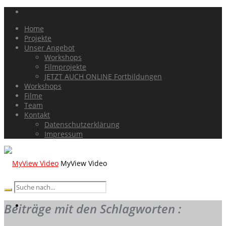
Home
Projekte
Unser Angebot
Workshops
Filmprojekte
JETZT AUCH ONLINE Fortbildungen
Workshops
Filme
Team
Kontakt
Datenschutzerklärung
Impressum
MyView Video
Beiträge mit den Schlagworten :