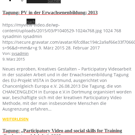
Suchen
Tagung: PV in der Erwachsenenbildung; 2013
nach
https://myview-video.de/wp-
content/uploads/2015/03/P1040529-1024x768.jpg
1024
768
sysadmin
sysadmin
https://secure.gravatar.com/avatar/6fcd8ac194c2a9af66e33f70
s=96&d=mm&r=g
9. März 2015
28. Februar 2017
Von:
sysadmin
9. März 2015
Neues erproben, Kreatives Gestalten – Participatory Videoarbeit
in der sozialen Arbeit und in der Erwachsenenbildung Tagung
des EU-Projekt VISTA in Dortmund, ausgerichtet von
Chancenlgleich Europa e.V. 26.08.2013 Die Tagung, die von
CHANCENGLEICH in Europa e.V.in Dortmung organisiert worden
war, beschäftigte sich mit der kreativen Participatory Video
Methode, mit der man insbesondere Menschen die
Ausgrenzung erfahren…
WEITERLESEN
Tagung: „Participatory Video and social skills for Training