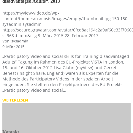
disadvantaged Adults“, 2013
https://myview-video.de/wp-
content/themes/osmosis/images/empty/thumbnail.jpg
150
150
sysadmin
sysadmin
https://secure.gravatar.com/avatar/6fcd8ac194c2a9af66e33f70
s=96&d=mm&r=g
9. März 2015
28. Februar 2017
Von:
sysadmin
9. März 2015
„Participatory Video and social skills for Training disadvantaged
Adults“ Tagung im Rahmen des EU-Projekts: VISTA in London,
15. und 16. Oktober 2012 Lisa Glahn (myView) und Gerret
Benest (Insight Share, England) waren als Experten für die
Methode des Participatory Videos in der sozialen Arbeit
eingeladen. Sie stellten den Projektpartnern des EU-Projekts
„Participatory Video and social…
WEITERLESEN
Kontakt