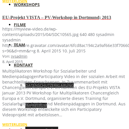
WEITERLESEN
WORKSHOPS
EU-Projekt VISTA – PV-Workshop in Dortmund; 2013
FILME
https://myview-video.de/wp-
content/uploads/2015/04/SDC10565.jpg
640
480
sysadmin
sysadmin
TEAM
https://secure.gravatar.com/avatar/6fcd8ac194c2a9af66e33f70
s=96&d=mm&r=g
8. April 2015
10. Juli 2015
Von:
sysadmin
8. April 2015
KONTAKT
Multiplikatoren Workshop für Sozialarbeiter und
MedienpädagogenParticipatory Video in der sozialen Arbeit mit
benachteiligten Erwachsenen. In Zusammenarbeit mit
DATENSCHUTZERKLÄRUNG
Chancengleich Europa e.V. Im Rahmen des EU-Projekts VISTA
Januar 2013 PV Workshop für Multiplikatoren Chancengleich
Europa e.V. Dortmund, organisierte dieses Training für
Sozialarbeiter, Sozial- und Medienpädagogen in Dortmund. Aus
IMPRESSUM
diesem Workshop entwickelte sich ein Participatory
Videoprojekt mit arbeitslosen…
WEITERLESEN