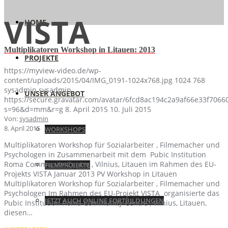
VISTA
HOME
Multiplikatoren Workshop in Litauen: 2013
PROJEKTE
https://myview-video.de/wp-
content/uploads/2015/04/IMG_0191-1024x768.jpg
1024
768
sysadmin
sysadmin
UNSER ANGEBOT
https://secure.gravatar.com/avatar/6fcd8ac194c2a9af66e33f70
s=96&d=mm&r=g
8. April 2015
10. Juli 2015
Von:
sysadmin
8. April 2015
WORKSHOPS
Multiplikatoren Workshop für Sozialarbeiter , Filmemacher und
Psychologen in Zusammenarbeit mit dem Pubic Institution
Roma Community Centre , Vilnius, Litauen im Rahmen des EU-
FILMPROJEKTE
Projekts VISTA Januar 2013 PV Workshop in Litauen
Multiplikatoren Workshop für Sozialarbeiter , Filmemacher und
Psychologen Im Rahmen des EU-Projekt VISTA organisierte das
JETZT AUCH ONLINE FORTBILDUNGEN
Pubic Institution Roma Community Centre , Vilnius, Litauen,
diesen…