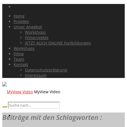
Home
Projekte
Unser Angebot
Workshops
Filmprojekte
JETZT AUCH ONLINE Fortbildungen
Workshops
Filme
Team
Kontakt
Datenschutzerklärung
Impressum
MyView Video
Beiträge mit den Schlagworten :