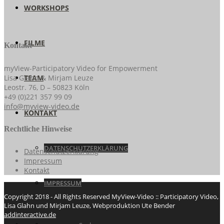
WORKSHOPS
FILME
Kontakt
myView-Participatory Video for Empowerment
Lisa Glahn & Mirjam Leuze
TEAM
Leostr. 76, D – 50823 Köln
+49 (0)221 357 99 09
info@myview-video.de
KONTAKT
Rechtliche Hinweise
DATENSCHUTZERKLÄRUNG
Datenschutzerklärung
Impressum
Kontakt
IMPRESSUM
Copyright 2018 - All Rights Reserved MyView-Video :: Participatory Video,
Lisa Glahn und Mirjam Leuze, Webproduktion Ute Bender
addinteractive.de