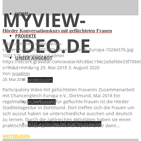
MYVIEW-
HOME
Hörder Konversationskurs mit geflüchteten Frauen
PROJEKTE
VIDEO.DE
https://myview-video.de/wp-
content/uploads/2018/09/chancengleich-Europa-1024x576.jpg
1024
576
sysadmin
sysadmin
UNSER ANGEBOT
https://secure.gravatar.com/avatar/6fcd8ac194c2a9af66e33f70
s=96&d=mm&r=g
29. Mai 2018
3. August 2020
Von:
sysadmin
29. Mai 2018
WORKSHOPS
Participatory Video mit gefüchteten FrauenIn Zusammenarbeit
mit Chancengleich Europa e.V., Dortmund, Mai 2018 Ein
regelmäßiger Treffpunkt für geflüchte Frauen ist die Hörder
FILMPROJEKTE
Stadtteilagentur in Dortmund. Dort treffen sich die Frauen um
sich auszut haben sie unterschiedliche auschen und deutsch
zu lernen. Durch die zahlreichen Aktivitäten haben sie einen
JETZT AUCH ONLINE FORTBILDUNGEN
praktischen Zugang zur deutschen Sprache, der dann…
WEITERLESEN