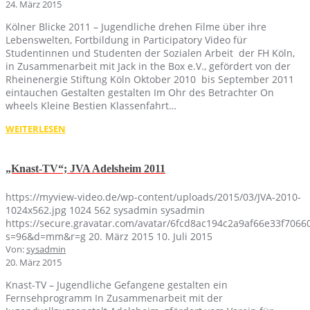
24. März 2015
Kölner Blicke 2011 – Jugendliche drehen Filme über ihre
Lebenswelten, Fortbildung in Participatory Video für
Studentinnen und Studenten der Sozialen Arbeit der FH Köln,
in Zusammenarbeit mit Jack in the Box e.V., gefördert von der
Rheinenergie Stiftung Köln Oktober 2010 bis September 2011
eintauchen Gestalten gestalten Im Ohr des Betrachter On
wheels Kleine Bestien Klassenfahrt…
WEITERLESEN
„Knast-TV“; JVA Adelsheim 2011
https://myview-video.de/wp-content/uploads/2015/03/JVA-2010-
1024x562.jpg
1024
562
sysadmin
sysadmin
https://secure.gravatar.com/avatar/6fcd8ac194c2a9af66e33f70
s=96&d=mm&r=g
20. März 2015
10. Juli 2015
Von:
sysadmin
20. März 2015
Knast-TV – Jugendliche Gefangene gestalten ein
Fernsehprogramm In Zusammenarbeit mit der