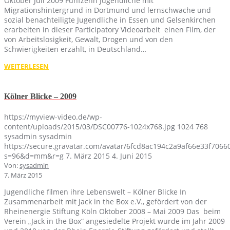
Oktober Juli 2009 Fünfzehn Jugendliche mit
Migrationshintergrund in Dortmund und lernschwache und
sozial benachteiligte Jugendliche in Essen und Gelsenkirchen
erarbeiten in dieser Participatory Videoarbeit einen Film, der
von Arbeitslosigkeit, Gewalt, Drogen und von den
Schwierigkeiten erzählt, in Deutschland…
WEITERLESEN
Kölner Blicke – 2009
https://myview-video.de/wp-
content/uploads/2015/03/DSC00776-1024x768.jpg
1024
768
sysadmin
sysadmin
https://secure.gravatar.com/avatar/6fcd8ac194c2a9af66e33f70
s=96&d=mm&r=g
7. März 2015
4. Juni 2015
Von:
sysadmin
7. März 2015
Jugendliche filmen ihre Lebenswelt – Kölner Blicke In
Zusammenarbeit mit Jack in the Box e.V., gefördert von der
Rheinenergie Stiftung Köln Oktober 2008 – Mai 2009 Das beim
Verein „Jack in the Box“ angesiedelte Projekt wurde im Jahr 2009