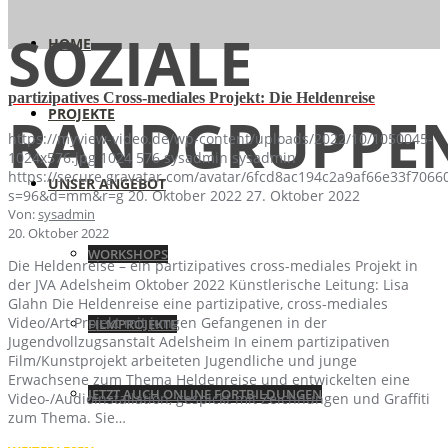
SOZIALE
HOME
partizipatives Cross-mediales Projekt: Die Heldenreise
PROJEKTE
RANDGRUPPE
https://myview-video.de/wp-content/uploads/2022/10/1050045-
1024x576.jpg
1024
576
sysadmin
sysadmin
https://secure.gravatar.com/avatar/6fcd8ac194c2a9af66e33f70
UNSER ANGEBOT
s=96&d=mm&r=g
20. Oktober 2022
27. Oktober 2022
Von:
sysadmin
20. Oktober 2022
WORKSHOPS
Die Heldenreise – ein partizipatives cross-mediales Projekt in
der JVA Adelsheim Oktober 2022 Künstlerische Leitung: Lisa
Glahn Die Heldenreise eine partizipative, cross-mediales
Video/Art Projekt mit jungen Gefangenen in der
FILMPROJEKTE
Jugendvollzugsanstalt Adelsheim In einem partizipativen
Film/Kunstprojekt arbeiteten Jugendliche und junge
Erwachsene zum Thema Heldenreise und entwickelten eine
JETZT AUCH ONLINE FORTBILDUNGEN
Video-/Audioinstallation, gespickt mit Zeichnungen und Graffiti
zum Thema. Sie…