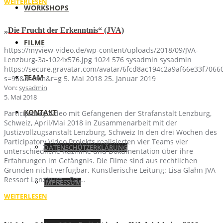
WEITERLESEN
WORKSHOPS
„Die Frucht der Erkenntnis“ (JVA)
FILME
https://myview-video.de/wp-content/uploads/2018/09/JVA-
Lenzburg-3a-1024x576.jpg
1024
576
sysadmin
sysadmin
https://secure.gravatar.com/avatar/6fcd8ac194c2a9af66e33f70
TEAM
s=96&d=mm&r=g
5. Mai 2018
25. Januar 2019
Von:
sysadmin
5. Mai 2018
KONTAKT
Participatory Video mit Gefangenen der Strafanstalt Lenzburg,
Schweiz, April/Mai 2018 in Zusammenarbeit mit der
Justizvollzugsanstalt Lenzburg, Schweiz In den drei Wochen des
Participatory Video Projekts realisierten vier Teams vier
DATENSCHUTZERKLÄRUNG
unterschiedliche Kuzfilme und Dokumentation über ihre
Erfahrungen im Gefängnis. Die Filme sind aus rechtlichen
Gründen nicht verfügbar. Künstlerische Leitung: Lisa Glahn JVA
Ressort Lenzburg – Da,…
IMPRESSUM
WEITERLESEN