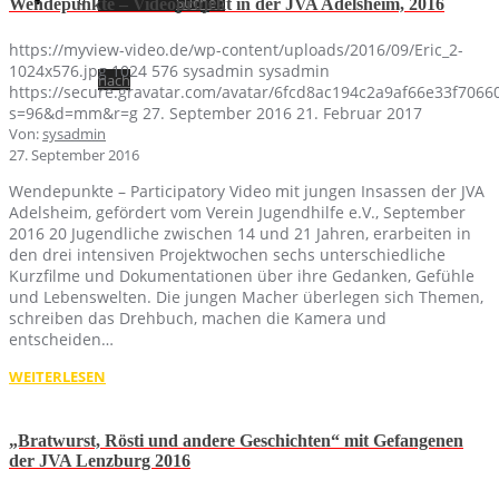
Suchen
Wendepunkte – Videoprojekt in der JVA Adelsheim, 2016
https://myview-video.de/wp-content/uploads/2016/09/Eric_2-
1024x576.jpg
1024
576
sysadmin
sysadmin
nach
https://secure.gravatar.com/avatar/6fcd8ac194c2a9af66e33f70
s=96&d=mm&r=g
27. September 2016
21. Februar 2017
Von:
sysadmin
27. September 2016
Wendepunkte – Participatory Video mit jungen Insassen der JVA
Adelsheim, gefördert vom Verein Jugendhilfe e.V., September
2016 20 Jugendliche zwischen 14 und 21 Jahren, erarbeiten in
den drei intensiven Projektwochen sechs unterschiedliche
Kurzfilme und Dokumentationen über ihre Gedanken, Gefühle
und Lebenswelten. Die jungen Macher überlegen sich Themen,
schreiben das Drehbuch, machen die Kamera und
entscheiden…
WEITERLESEN
„Bratwurst, Rösti und andere Geschichten“ mit Gefangenen
der JVA Lenzburg 2016