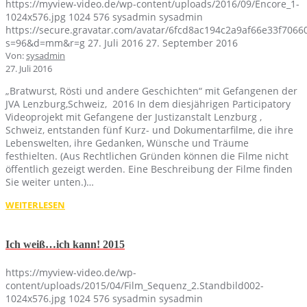
https://myview-video.de/wp-content/uploads/2016/09/Encore_1-
1024x576.jpg
1024
576
sysadmin
sysadmin
https://secure.gravatar.com/avatar/6fcd8ac194c2a9af66e33f70
s=96&d=mm&r=g
27. Juli 2016
27. September 2016
Von:
sysadmin
27. Juli 2016
„Bratwurst, Rösti und andere Geschichten“ mit Gefangenen der
JVA Lenzburg,Schweiz, 2016 In dem diesjährigen Participatory
Videoprojekt mit Gefangene der Justizanstalt Lenzburg ,
Schweiz, entstanden fünf Kurz- und Dokumentarfilme, die ihre
Lebenswelten, ihre Gedanken, Wünsche und Träume
festhielten. (Aus Rechtlichen Gründen können die Filme nicht
öffentlich gezeigt werden. Eine Beschreibung der Filme finden
Sie weiter unten.)…
WEITERLESEN
Ich weiß…ich kann! 2015
https://myview-video.de/wp-
content/uploads/2015/04/Film_Sequenz_2.Standbild002-
1024x576.jpg
1024
576
sysadmin
sysadmin