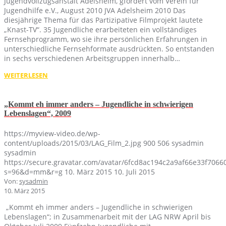
Jugendvollzugsanstalt Adelsheim, gfördert vom Verein für
Jugendhilfe e.V., August 2010 JVA Adelsheim 2010 Das
diesjährige Thema für das Partizipative Filmprojekt lautete
„Knast-TV“. 35 Jugendliche erarbeiteten ein vollständiges
Fernsehprogramm, wo sie ihre persönlichen Erfahrungen in
unterschiedliche Fernsehformate ausdrückten. So entstanden
in sechs verschiedenen Arbeitsgruppen innerhalb…
WEITERLESEN
„Kommt eh immer anders – Jugendliche in schwierigen
Lebenslagen“, 2009
https://myview-video.de/wp-
content/uploads/2015/03/LAG_Film_2.jpg
900
506
sysadmin
sysadmin
https://secure.gravatar.com/avatar/6fcd8ac194c2a9af66e33f70
s=96&d=mm&r=g
10. März 2015
10. Juli 2015
Von:
sysadmin
10. März 2015
„Kommt eh immer anders – Jugendliche in schwierigen
Lebenslagen“; in Zusammenarbeit mit der LAG NRW April bis