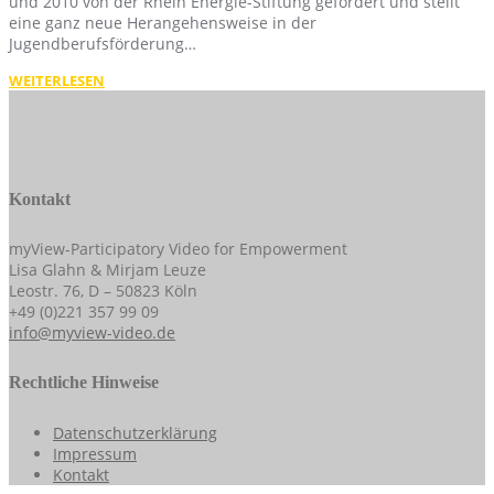
und 2010 von der Rhein Energie-Stiftung gefördert und stellt
eine ganz neue Herangehensweise in der
Jugendberufsförderung…
WEITERLESEN
Kontakt
myView-Participatory Video for Empowerment
Lisa Glahn & Mirjam Leuze
Leostr. 76, D – 50823 Köln
+49 (0)221 357 99 09
info@myview-video.de
Rechtliche Hinweise
Datenschutzerklärung
Impressum
Kontakt