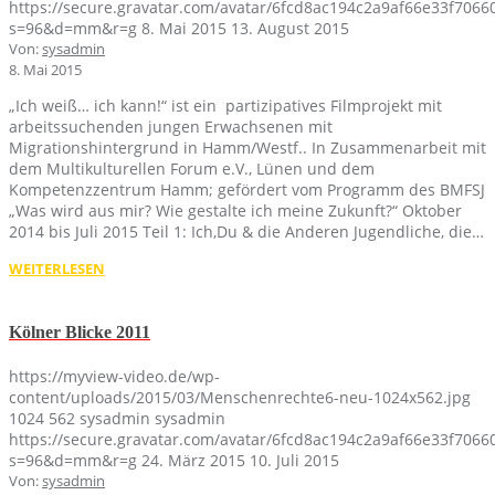
https://secure.gravatar.com/avatar/6fcd8ac194c2a9af66e33f70
s=96&d=mm&r=g
8. Mai 2015
13. August 2015
Von:
sysadmin
8. Mai 2015
„Ich weiß… ich kann!“ ist ein partizipatives Filmprojekt mit
arbeitssuchenden jungen Erwachsenen mit
Migrationshintergrund in Hamm/Westf.. In Zusammenarbeit mit
dem Multikulturellen Forum e.V., Lünen und dem
Kompetenzzentrum Hamm; gefördert vom Programm des BMFSJ
„Was wird aus mir? Wie gestalte ich meine Zukunft?“ Oktober
2014 bis Juli 2015 Teil 1: Ich,Du & die Anderen Jugendliche, die…
WEITERLESEN
Kölner Blicke 2011
https://myview-video.de/wp-
content/uploads/2015/03/Menschenrechte6-neu-1024x562.jpg
1024
562
sysadmin
sysadmin
https://secure.gravatar.com/avatar/6fcd8ac194c2a9af66e33f70
s=96&d=mm&r=g
24. März 2015
10. Juli 2015
Von:
sysadmin